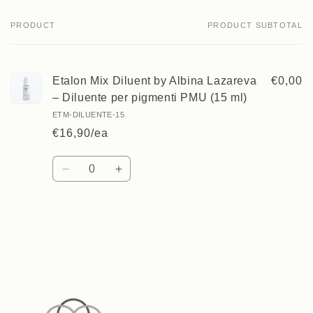
PRODUCT
PRODUCT SUBTOTAL
Your
cart
Etalon Mix Diluent by Albina Lazareva
€0,00
– Diluente per pigmenti PMU (15 ml)
ETM-DILUENTE-15
€16,90/ea
Quantity
Decrease
Increase
quantity
quantity
for
for
Default
Default
Loading...
Title
Title