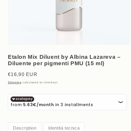
Open
media
1
Etalon Mix Diluent by Albina Lazareva –
in
Diluente per pigmenti PMU (15 ml)
modal
Regular
€16,90 EUR
price
Shipping
calculated at checkout.
Description
Identità tecnica