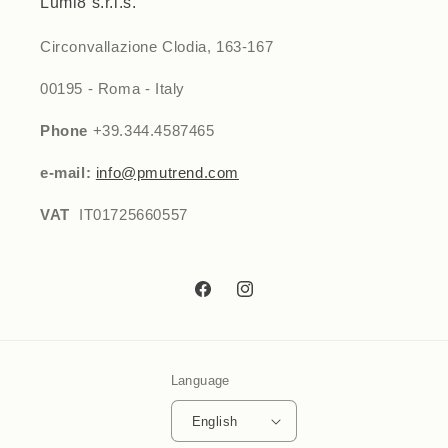
Lumi8 s.r.l.s.
Circonvallazione Clodia, 163-167
00195 - Roma - Italy
Phone
+39.344.4587465
e-mail:
info@pmutrend.com
VAT
IT01725660557
Facebook
Instagram
Language
English