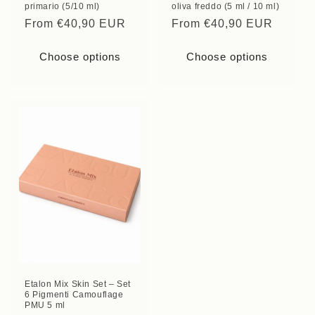
primario (5/10 ml)
oliva freddo (5 ml / 10 ml)
Regular
From €40,90 EUR
Regular
From €40,90 EUR
price
price
Choose options
Choose options
Etalon Mix Skin Set – Set
6 Pigmenti Camouflage
PMU 5 ml