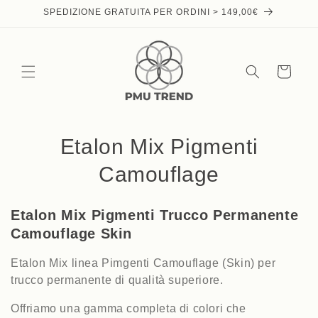
Skip to
SPEDIZIONE GRATUITA PER ORDINI > 149,00€
content
Cart
C
Etalon Mix Pigmenti
o
Camouflage
l
Etalon Mix Pigmenti Trucco Permanente
l
Camouflage Skin
e
Etalon Mix linea Pimgenti Camouflage (Skin) per
c
trucco permanente di qualità superiore.
t
Offriamo una gamma completa di colori che