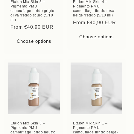
Etalon Mix Skin 5 –
Etalon Mix Skin 4 –
Pigmento PMU
Pigmento PMU
camouflage ibrido grigio-
camouflage ibrido rosa-
oliva freddo scuro (5/10
beige freddo (5/10 ml)
ml)
Regular
From €40,90 EUR
Regular
From €40,90 EUR
price
price
Choose options
Choose options
Etalon Mix Skin 3 –
Etalon Mix Skin 1 –
Pigmento PMU
Pigmento PMU
camouflage ibrido neutro
camouflage ibrido beige-