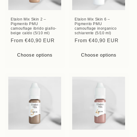
Etalon Mix Skin 2 –
Etalon Mix Skin 6 –
Pigmento PMU
Pigmento PMU
camouflage ibrido giallo-
camouflage inorganico
beige caldo (5/10 ml)
schiarente (5/10 ml)
Regular
From €40,90 EUR
Regular
From €40,90 EUR
price
price
Choose options
Choose options