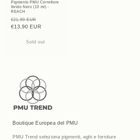
Pigmento PMU Correttore
Ibrido Nero (10 ml) -
REACH
Regular
Sale
€21,90 EUR
price
€13,90 EUR
price
Sold out
Boutique Europea del PMU
PMU Trend seleziona pigmenti, aghi e forniture