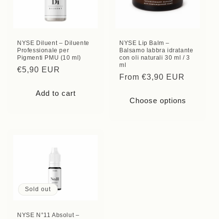
NYSE Diluent – Diluente
NYSE Lip Balm –
Professionale per
Balsamo labbra idratante
Pigmenti PMU (10 ml)
con oli naturali 30 ml / 3
ml
Regular
€5,90 EUR
Regular
From €3,90 EUR
price
price
Add to cart
Choose options
Sold out
NYSE N°11 Absolut –