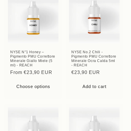
NYSE N°1 Honey –
NYSE No.2 Chili -
Pigmento PMU Correttore
Pigmento PMU Correttore
Minerale Giallo Miele (5
Minerale Ocra Calda 5ml
ml) - REACH
- REACH
Regular
From €23,90 EUR
Regular
€23,90 EUR
price
price
Choose options
Add to cart