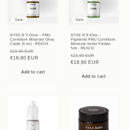
Sale
Sale
NYSE N°3 Olive – PMU
NYSE N°8 Elka –
Correttore Minerale Oliva
Pigmento PMU Correttore
Caldo (5 ml) - REACH
Minerale Verde Freddo
5ml - REACH
Regular
Sale
€23,90 EUR
Regular
Sale
€23,90 EUR
price
€18,90 EUR
price
price
€18,90 EUR
price
Add to cart
Add to cart