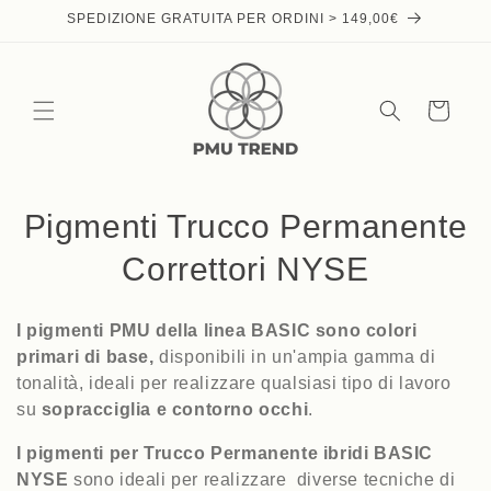
Skip to
SPEDIZIONE GRATUITA PER ORDINI > 149,00€
content
Cart
C
Pigmenti Trucco Permanente
o
Correttori NYSE
l
I pigmenti PMU della linea BASIC sono colori
l
primari di base,
disponibili in un'ampia gamma di
tonalità, ideali per realizzare qualsiasi tipo di lavoro
e
su
sopracciglia e contorno occhi
.
c
I pigmenti per Trucco Permanente ibridi BASIC
t
NYSE
sono ideali per realizzare diverse tecniche di