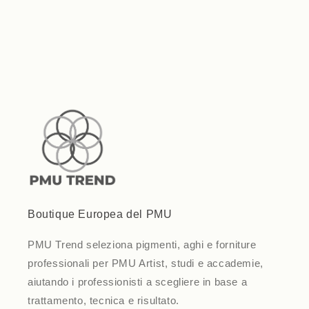
quantity
quantity
for
for
Default
Default
Loading...
Title
Title
Boutique Europea del PMU
PMU Trend seleziona pigmenti, aghi e forniture
professionali per PMU Artist, studi e accademie,
aiutando i professionisti a scegliere in base a
trattamento, tecnica e risultato.