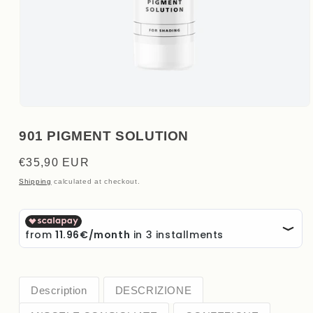
Open
media
1
901 PIGMENT SOLUTION
in
modal
Regular
€35,90 EUR
price
Shipping
calculated at checkout.
Description
DESCRIZIONE