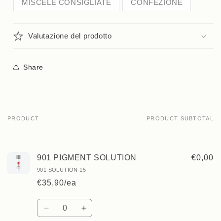
MISCELE CONSIGLIATE
CONFEZIONE
Valutazione del prodotto
Share
PRODUCT
PRODUCT SUBTOTAL
Your
cart
901 PIGMENT SOLUTION
€0,00
901 SOLUTION 15
€35,90/ea
Quantity
Decrease
Increase