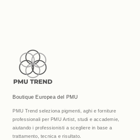
quantity
quantity
for
for
Default
Default
Loading...
Title
Title
Boutique Europea del PMU
PMU Trend seleziona pigmenti, aghi e forniture
professionali per PMU Artist, studi e accademie,
aiutando i professionisti a scegliere in base a
trattamento, tecnica e risultato.