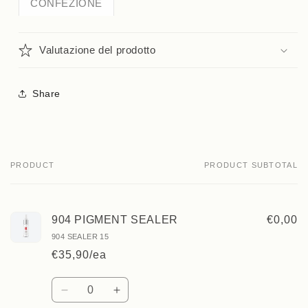
CONFEZIONE
Valutazione del prodotto
Share
PRODUCT
PRODUCT SUBTOTAL
Your
cart
904 PIGMENT SEALER
€0,00
904 SEALER 15
€35,90/ea
Quantity
Decrease
Increase