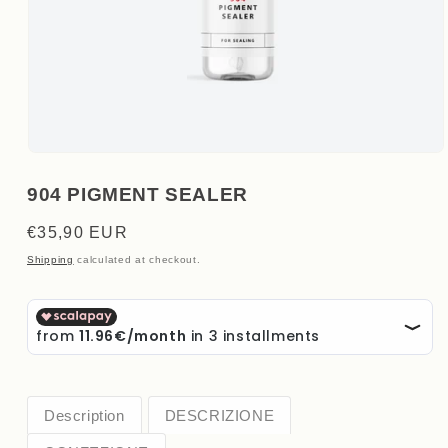
Open
media
1
904 PIGMENT SEALER
in
modal
Regular
€35,90 EUR
price
Shipping
calculated at checkout.
Description
DESCRIZIONE