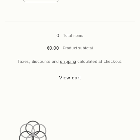
quantity
quantity
for
for
5
5
Loading...
ml.
ml.
0
Total items
€0,00
Product subtotal
Taxes, discounts and
shipping
calculated at checkout.
View cart