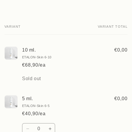
VARIANT
VARIANT TOTAL
Your
cart
10 ml.
€0,00
ETALON-Skin 6-10
€68,90/ea
Quantity
Sold out
5 ml.
€0,00
ETALON-Skin 6-5
€40,90/ea
Quantity
Decrease
Increase