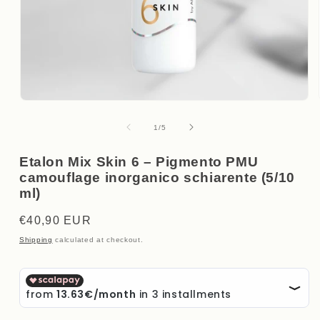
Open
media
1
of
1
/
5
in
modal
Etalon Mix Skin 6 – Pigmento PMU
camouflage inorganico schiarente (5/10
ml)
Regular
€40,90 EUR
price
Shipping
calculated at checkout.