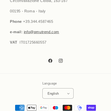
Circonvallazione Clodia, 163-167
00195 - Roma - Italy
Phone
+39.344.4587465
e-mail:
info@pmutrend.com
VAT
IT01725660557
Facebook
Instagram
Language
English
Payment