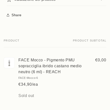
Share
PRODUCT
PRODUCT SUBTOTAL
Your
cart
FACE Mocco - Pigmento PMU
€0,00
sopracciglia ibrido castano medio
neutro (6 ml) - REACH
FACE-Mocco-6
€34,90/ea
Quantity
Sold out