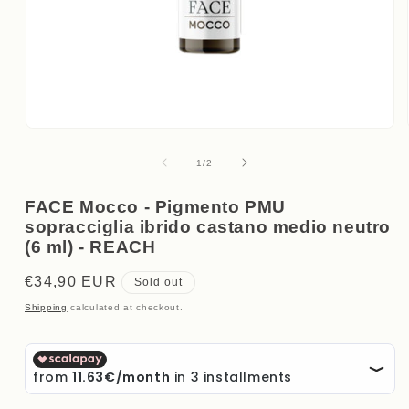
Open
media
1
of
1
/
2
in
modal
FACE Mocco - Pigmento PMU
sopracciglia ibrido castano medio neutro
(6 ml) - REACH
Regular
€34,90 EUR
Sold out
price
Shipping
calculated at checkout.