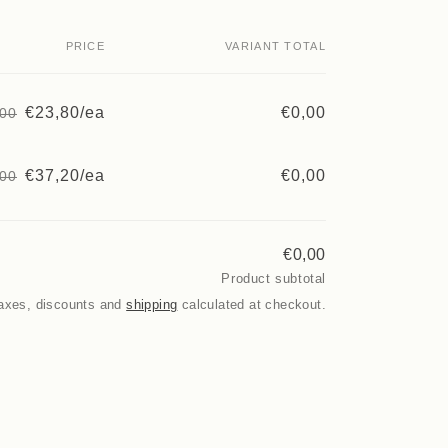
PRICE
VARIANT TOTAL
€23,80/ea
€0,00
,00
Regular
Sale
price
price
€37,20/ea
€0,00
,00
Regular
Sale
price
price
€0,00
Product subtotal
axes, discounts and
shipping
calculated at checkout.