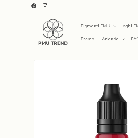
Skip to
content
Facebook
Instagram
Pigmenti PMU
Aghi 
Promo
Azienda
FA
Skip to
product
information