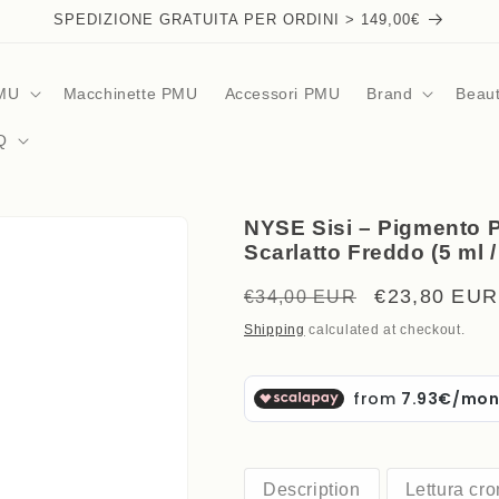
SPEDIZIONE GRATUITA PER ORDINI > 149,00€
PMU
Macchinette PMU
Accessori PMU
Brand
Beau
Q
NYSE Sisi – Pigmento 
Scarlatto Freddo (5 ml 
Regular
Sale
€23,80 EUR
€34,00 EUR
price
price
Shipping
calculated at checkout.
Description
Lettura cr