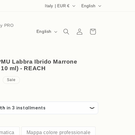
C
L
Italy | EUR €
English
o
a
u
n
ty PRO
Log
L
n
g
Cart
English
in
a
t
u
n
r
a
g
y
g
PMU Labbra Ibrido Marrone
u
/ 10 ml) - REACH
/
e
a
r
Sale
g
e
e
g
i
o
n
omatica
Mappa colore professionale