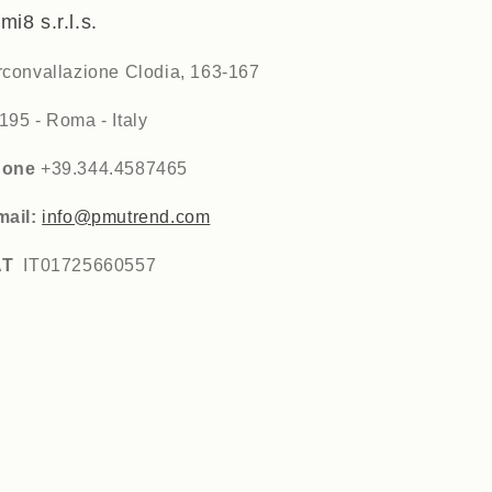
mi8 s.r.l.s.
rconvallazione Clodia, 163-167
195 - Roma - Italy
hone
+39.344.4587465
mail:
info@pmutrend.com
AT
IT01725660557