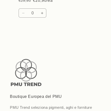
€20,90/ea
€29,90
Regular
Sale
price
price
Quantity
Decrease
Increase
quantity
quantity
for
for
Default
Default
Loading...
Title
Title
Boutique Europea del PMU
PMU Trend seleziona pigmenti, aghi e forniture