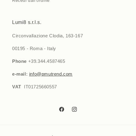
Recedi dall’ordine
Lumi8 s.r.l.s.
Circonvallazione Clodia, 163-167
00195 - Roma - Italy
Phone
+39.344.4587465
e-mail:
info@pmutrend.com
VAT
IT01725660557
Facebook
Instagram