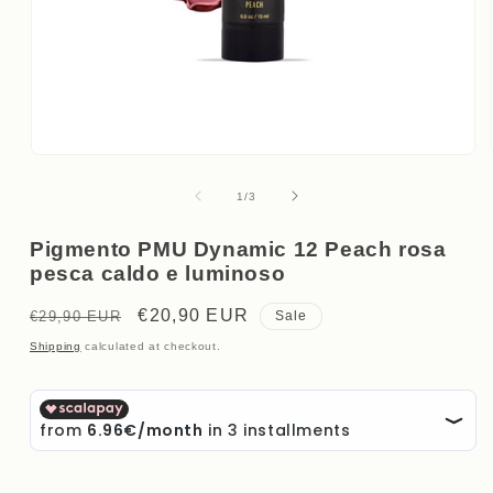
Open
media
1
of
1
/
3
in
modal
Pigmento PMU Dynamic 12 Peach rosa
pesca caldo e luminoso
Regular
Sale
€20,90 EUR
€29,90 EUR
Sale
price
price
Shipping
calculated at checkout.