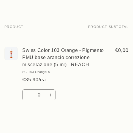
PRODUCT
PRODUCT SUBTOTAL
Your
cart
Swiss Color 103 Orange - Pigmento
€0,00
PMU base arancio correzione
miscelazione (5 ml) - REACH
SC-103 Orange-5
€35,90/ea
Quantity
Decrease
Increase
quantity
quantity
for
for
Default
Default
Loading...
Title
Title