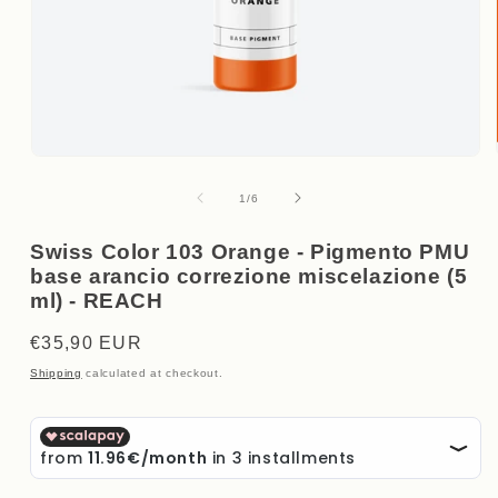
Open
media
1
of
1
/
6
in
modal
Swiss Color 103 Orange - Pigmento PMU
base arancio correzione miscelazione (5
ml) - REACH
Regular
€35,90 EUR
price
Shipping
calculated at checkout.